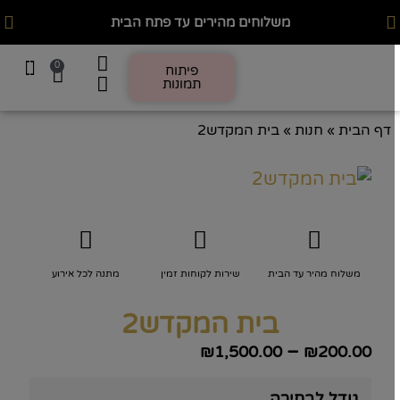
משלוחים מהירים עד פתח הבית
0
פיתוח
תמונות
מתנות לפי אירוע
תכשיטים מהל
חטיבה עסקי
פיתוח 
אלקטרוניקה 
הדפסות בע
חולצה בע
דף הבית
»
חנות
»
בית המקדש2
משלוח מהיר עד הבית
שירות לקוחות זמין
מתנה לכל אירוע
בית המקדש2
–
₪
1,500.00
₪
200.00
גודל לבחירה