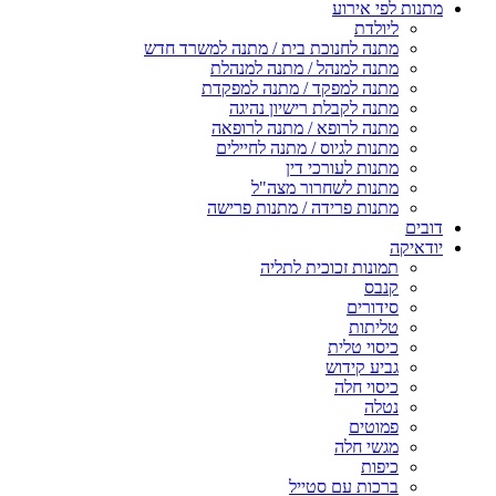
מתנות לפי אירוע
ליולדת
מתנה לחנוכת בית / מתנה למשרד חדש
מתנה למנהל / מתנה למנהלת
מתנה למפקד / מתנה למפקדת
מתנה לקבלת רישיון נהיגה
מתנה לרופא / מתנה לרופאה
מתנות לגיוס / מתנה לחיילים
מתנות לעורכי דין
מתנות לשחרור מצה"ל
מתנות פרידה / מתנות פרישה
דובים
יודאיקה
תמונות זכוכית לתליה
קנבס
סידורים
טליתות
כיסוי טלית
גביע קידוש
כיסוי חלה
נטלה
פמוטים
מגשי חלה
כיפות
ברכות עם סטייל