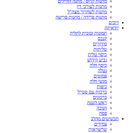
מתנות לגיוס / מתנה לחיילים
מתנות לעורכי דין
מתנות לשחרור מצה"ל
מתנות פרידה / מתנות פרישה
דובים
יודאיקה
תמונות זכוכית לתליה
קנבס
סידורים
טליתות
כיסוי טלית
גביע קידוש
כיסוי חלה
נטלה
פמוטים
מגשי חלה
כיפות
ברכות עם סטייל
ברכונים
ראש השנה
חנוכה
פסח
תכשיטים מהלב
צמידים
שרשראות