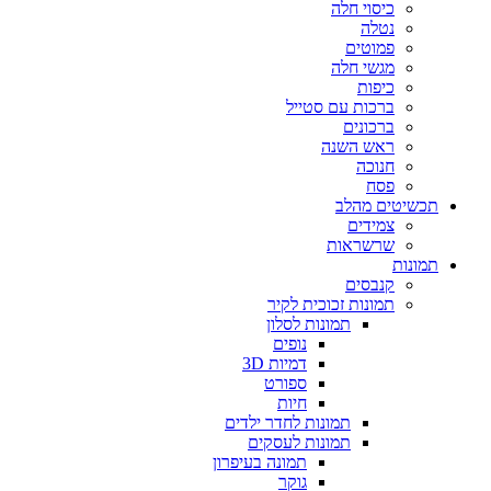
כיסוי חלה
נטלה
פמוטים
מגשי חלה
כיפות
ברכות עם סטייל
ברכונים
ראש השנה
חנוכה
פסח
תכשיטים מהלב
צמידים
שרשראות
תמונות
קנבסים
תמונות זכוכית לקיר
תמונות לסלון
נופים
דמיות 3D
ספורט
חיות
תמונות לחדר ילדים
תמונות לעסקים
תמונה בעיפרון
גוקר