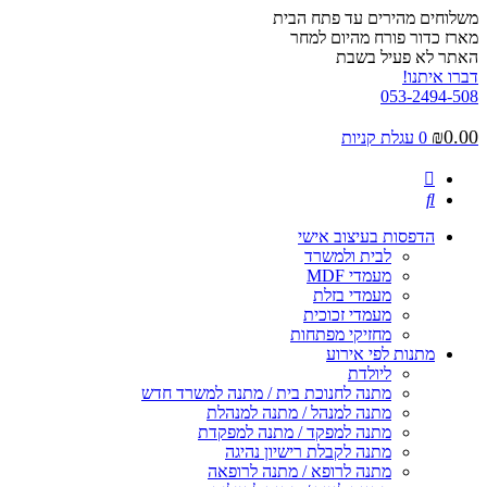
דלג
משלוחים מהירים עד פתח הבית
לתוכן
מארז כדור פורח מהיום למחר
האתר לא פעיל בשבת
דברו איתנו!
053-2494-508
₪
0.00
0
עגלת קניות
הדפסות בעיצוב אישי
לבית ולמשרד
מעמדי MDF
מעמדי בזלת
מעמדי זכוכית
מחזיקי מפתחות
מתנות לפי אירוע
ליולדת
מתנה לחנוכת בית / מתנה למשרד חדש
מתנה למנהל / מתנה למנהלת
מתנה למפקד / מתנה למפקדת
מתנה לקבלת רישיון נהיגה
מתנה לרופא / מתנה לרופאה