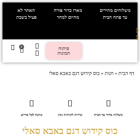
משלוחים מהירים
מארז כדור פורח
האתר לא
עד פתח הבית
מהיום למחר
פעיל בשבת
0
פיתוח
תמונות
מתנות לפי אירוע
תכשיטים מהלב
חטיבה עסקית
פיתוח ת
אלקטרוניקה וג
הדפסות בעי
חולצה בעי
דף הבית
»
חנות
»
כוס קידוש דגם באבא סאלי
משלוח מהיר עד הבית
שירות לקוחות זמין
מתנה לכל אירוע
כוס קידוש דגם באבא סאלי