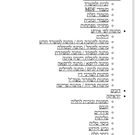
לבית ולמשרד
מעמדי MDF
מעמדי בזלת
מעמדי זכוכית
מחזיקי מפתחות
מתנות לפי אירוע
ליולדת
מתנה לחנוכת בית / מתנה למשרד חדש
מתנה למנהל / מתנה למנהלת
מתנה למפקד / מתנה למפקדת
מתנה לקבלת רישיון נהיגה
מתנה לרופא / מתנה לרופאה
מתנות לגיוס / מתנה לחיילים
מתנות לעורכי דין
מתנות לשחרור מצה"ל
מתנות פרידה / מתנות פרישה
דובים
יודאיקה
תמונות זכוכית לתליה
קנבס
סידורים
טליתות
כיסוי טלית
גביע קידוש
כיסוי חלה