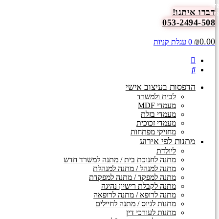
ז כדור פורח מהיום למחר
דלג
דברו איתנו!
תר לא פעיל בשבת
לתוכן
053-2494-508
₪
0.00
0
עגלת קניות
הדפסות בעיצוב אישי
לבית ולמשרד
מעמדי MDF
מעמדי בזלת
מעמדי זכוכית
מחזיקי מפתחות
מתנות לפי אירוע
ליולדת
מתנה לחנוכת בית / מתנה למשרד חדש
מתנה למנהל / מתנה למנהלת
מתנה למפקד / מתנה למפקדת
מתנה לקבלת רישיון נהיגה
מתנה לרופא / מתנה לרופאה
מתנות לגיוס / מתנה לחיילים
מתנות לעורכי דין