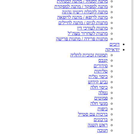
מתנה למנהל / מתנה למנהלת
מתנה למפקד / מתנה למפקדת
מתנה לקבלת רישיון נהיגה
מתנה לרופא / מתנה לרופאה
מתנות לגיוס / מתנה לחיילים
מתנות לעורכי דין
מתנות לשחרור מצה"ל
מתנות פרידה / מתנות פרישה
דובים
יודאיקה
תמונות זכוכית לתליה
קנבס
סידורים
טליתות
כיסוי טלית
גביע קידוש
כיסוי חלה
נטלה
פמוטים
מגשי חלה
כיפות
ברכות עם סטייל
ברכונים
ראש השנה
חנוכה