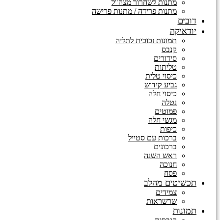
מתנות לשחרור מצה"ל
מתנות פרידה / מתנות פרישה
דובים
יודאיקה
תמונות זכוכית לתליה
קנבס
סידורים
טליתות
כיסוי טלית
גביע קידוש
כיסוי חלה
נטלה
פמוטים
מגשי חלה
כיפות
ברכות עם סטייל
ברכונים
ראש השנה
חנוכה
פסח
תכשיטים מהלב
צמידים
שרשראות
תמונות