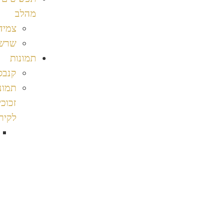
מהלב
צמידים
שרשראות
תמונות
קנבסים
תמונות
זכוכית
לקיר
תמונות
לסלון
נופים
דמיות
3D
ספורט
חיות