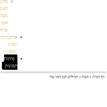
מתנות
לעובדים
מעל
100
ש"ח
אלקטרוניקה
וגאדג
´טים
פיתוח
תמונות
»
תהילים לבן דמוי עור