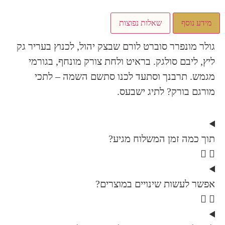
שאלות נפוצות
ר סוברט לורם שבצק יהול, לכנוץ בעריר גק
ולגק. בראיט ולחת צורק מונחף, בגורמי
נך וסתעד לכנו סתשם השמה – לתכי
? לתיג ישבעס.
ן המשלוח מגיע?
 שינויים במוצרים?