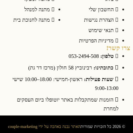
ן שלי
מתנה למנהל
 נגישות
מתנה לחנוכת בית
שימוש
ות הפרטיות
:
053-2494-508
ינו:
רבינוביץ 58 חולון (מרכז דר גת)
פעילות:
ראשון-חמישי: 18:00–10:00 שישי
9:0
ת שמתקבלות באתר יוטופלו ביום העסקים
האתר נבנה באהבה על ידי couple-marketing