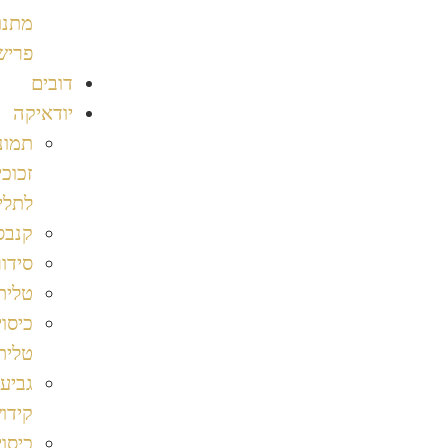
מתנות
פרישה
דובים
יודאיקה
תמונות
זכוכית
לתליה
קנבס
סידורים
טליתות
כיסוי
טלית
גביע
קידוש
כיסוי